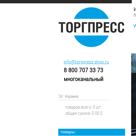
П
info@torgpress-shop.ru
8 800 707 33 73
многоканальный
товаров всего:
0
шт.
общая сумма:
0.00 $
товары: