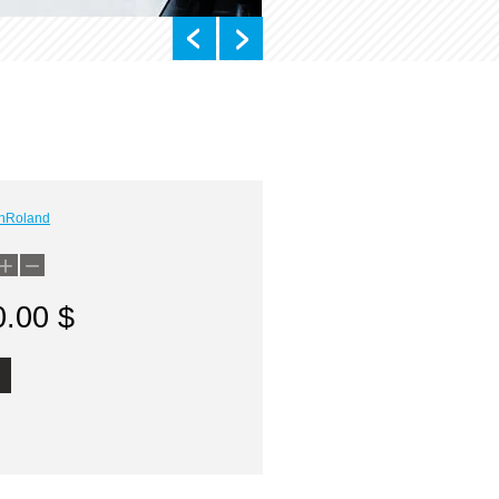
nRoland
+
−
0.00
$