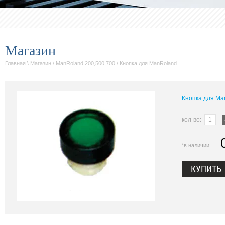
Магазин
Главная
\
Магазин
\
ManRoland 200,500,700
\
Кнопка для ManRoland
Кнопка для Ma
кол-во:
*в наличии
КУПИТЬ